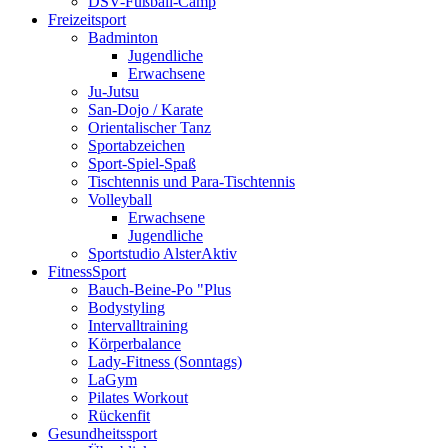
DSV-Fußball-Camp
Freizeitsport
Badminton
Jugendliche
Erwachsene
Ju-Jutsu
San-Dojo / Karate
Orientalischer Tanz
Sportabzeichen
Sport-Spiel-Spaß
Tischtennis und Para-Tischtennis
Volleyball
Erwachsene
Jugendliche
Sportstudio AlsterAktiv
FitnessSport
Bauch-Beine-Po "Plus
Bodystyling
Intervalltraining
Körperbalance
Lady-Fitness (Sonntags)
LaGym
Pilates Workout
Rückenfit
Gesundheitssport