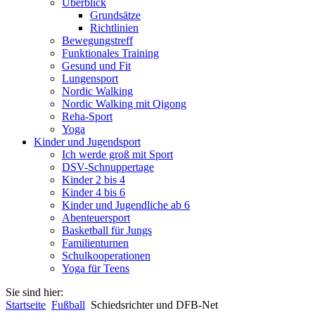
Überblick
Grundsätze
Richtlinien
Bewegungstreff
Funktionales Training
Gesund und Fit
Lungensport
Nordic Walking
Nordic Walking mit Qigong
Reha-Sport
Yoga
Kinder und Jugendsport
Ich werde groß mit Sport
DSV-Schnuppertage
Kinder 2 bis 4
Kinder 4 bis 6
Kinder und Jugendliche ab 6
Abenteuersport
Basketball für Jungs
Familienturnen
Schulkooperationen
Yoga für Teens
Sie sind hier:
Startseite
Fußball
Schiedsrichter und DFB-Net