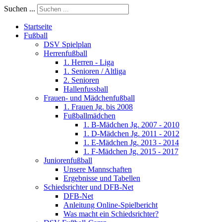
Suchen ...
Startseite
Fußball
DSV Spielplan
Herrenfußball
1. Herren - Liga
1. Senioren / Altliga
2. Senioren
Hallenfussball
Frauen- und Mädchenfußball
1. Frauen Jg. bis 2008
Fußballmädchen
1. B-Mädchen Jg. 2007 - 2010
1. D-Mädchen Jg. 2011 - 2012
1. E-Mädchen Jg. 2013 - 2014
1. F-Mädchen Jg. 2015 - 2017
Juniorenfußball
Unsere Mannschaften
Ergebnisse und Tabellen
Schiedsrichter und DFB-Net
DFB-Net
Anleitung Online-Spielbericht
Was macht ein Schiedsrichter?