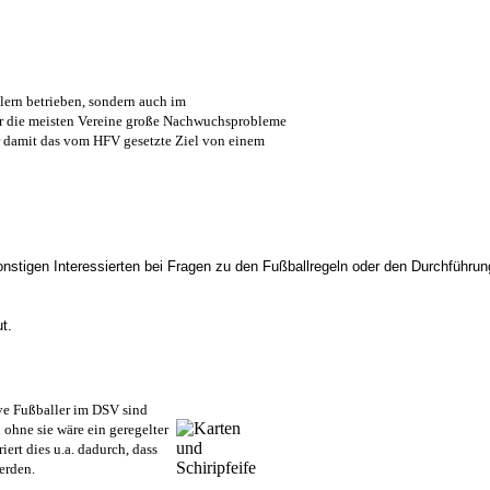
lern betrieben, sondern auch im
 der die meisten Vereine große Nachwuchsprobleme
ir damit das vom HFV gesetzte Ziel von einem
onstigen Interessierten bei Fragen zu den Fußballregeln oder den Durchführu
t.
ive Fußballer im DSV sind
ohne sie wäre ein geregelter
ert dies u.a. dadurch, dass
werden.