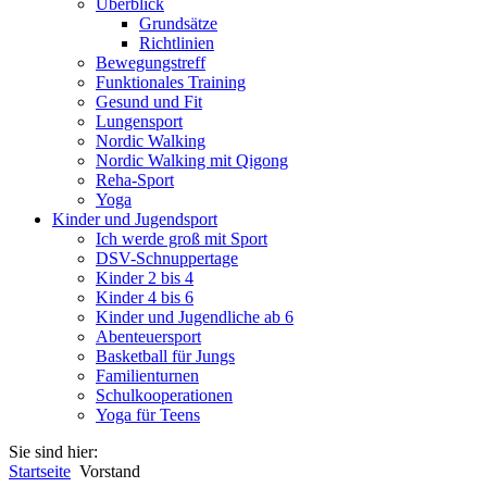
Überblick
Grundsätze
Richtlinien
Bewegungstreff
Funktionales Training
Gesund und Fit
Lungensport
Nordic Walking
Nordic Walking mit Qigong
Reha-Sport
Yoga
Kinder und Jugendsport
Ich werde groß mit Sport
DSV-Schnuppertage
Kinder 2 bis 4
Kinder 4 bis 6
Kinder und Jugendliche ab 6
Abenteuersport
Basketball für Jungs
Familienturnen
Schulkooperationen
Yoga für Teens
Sie sind hier:
Startseite
Vorstand