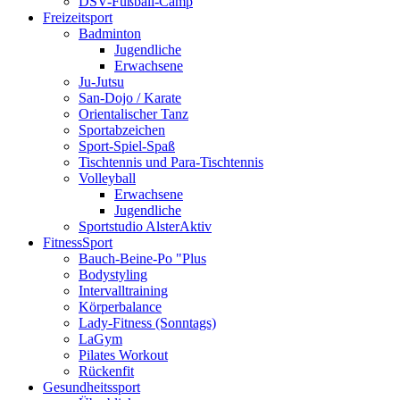
DSV-Fußball-Camp
Freizeitsport
Badminton
Jugendliche
Erwachsene
Ju-Jutsu
San-Dojo / Karate
Orientalischer Tanz
Sportabzeichen
Sport-Spiel-Spaß
Tischtennis und Para-Tischtennis
Volleyball
Erwachsene
Jugendliche
Sportstudio AlsterAktiv
FitnessSport
Bauch-Beine-Po "Plus
Bodystyling
Intervalltraining
Körperbalance
Lady-Fitness (Sonntags)
LaGym
Pilates Workout
Rückenfit
Gesundheitssport