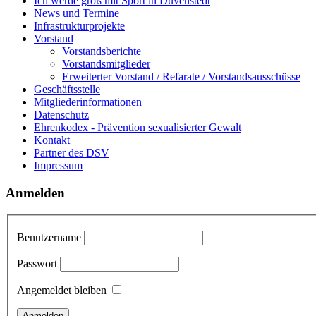
Ich werde groß mit Sport in Duvenstedt
News und Termine
Infrastrukturprojekte
Vorstand
Vorstandsberichte
Vorstandsmitglieder
Erweiterter Vorstand / Refarate / Vorstandsausschüsse
Geschäftsstelle
Mitgliederinformationen
Datenschutz
Ehrenkodex - Prävention sexualisierter Gewalt
Kontakt
Partner des DSV
Impressum
Anmelden
Benutzername
Passwort
Angemeldet bleiben