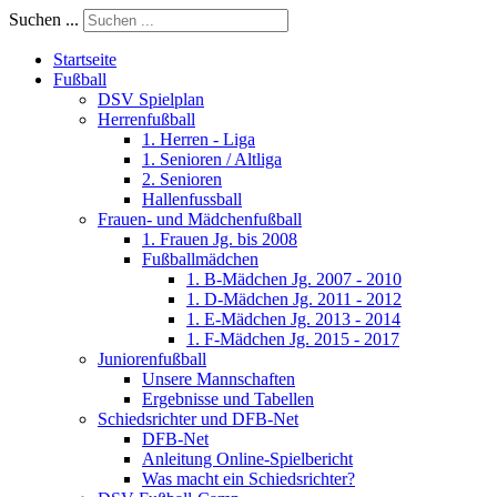
Suchen ...
Startseite
Fußball
DSV Spielplan
Herrenfußball
1. Herren - Liga
1. Senioren / Altliga
2. Senioren
Hallenfussball
Frauen- und Mädchenfußball
1. Frauen Jg. bis 2008
Fußballmädchen
1. B-Mädchen Jg. 2007 - 2010
1. D-Mädchen Jg. 2011 - 2012
1. E-Mädchen Jg. 2013 - 2014
1. F-Mädchen Jg. 2015 - 2017
Juniorenfußball
Unsere Mannschaften
Ergebnisse und Tabellen
Schiedsrichter und DFB-Net
DFB-Net
Anleitung Online-Spielbericht
Was macht ein Schiedsrichter?